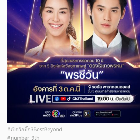
#เปิดวิกบิ๊ก3BestBeyond
#number_9th