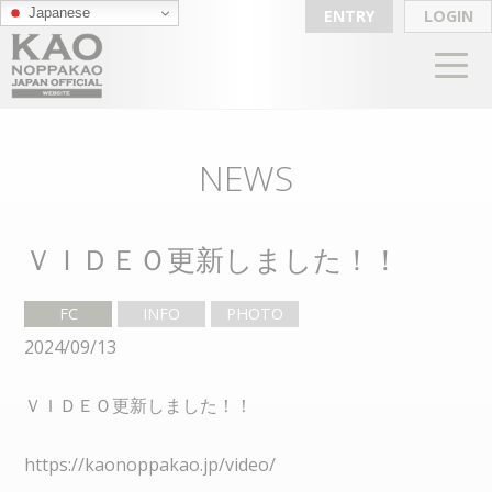
Japanese
ENTRY
LOGIN
NEWS
ＶＩＤＥＯ更新しました！！
FC
INFO
PHOTO
2024/09/13
ＶＩＤＥＯ更新しました！！
https://kaonoppakao.jp/video/