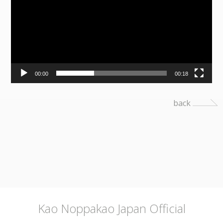
00:00
00:18
back
Kao Noppakao Japan Official