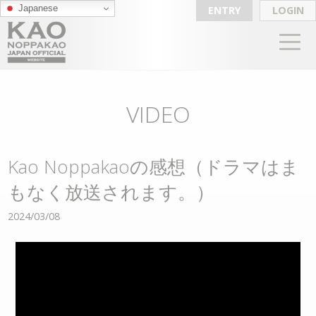
Japanese
ENTRY
LOGIN
VIDEO
Kao Noppakaoの感想（ドラマはま
もなく放送されます。）
2024/03/08
動
画
プ
レ
ー
ヤ
ー